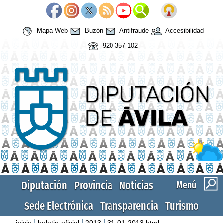
Mapa Web
Buzón
Antifraude
Accesibilidad
920 357 102
Diputación
Provincia
Noticias
Menú
Sede Electrónica
Transparencia
Turismo
|
|
|
inicio
boletin-oficial
2013
31-01-2013.html