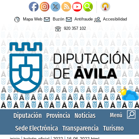
Mapa Web
Buzón
Antifraude
Accesibilidad
920 357 102
Diputación
Provincia
Noticias
Menú
Sede Electrónica
Transparencia
Turismo
|
|
|
inicio
boletin-oficial
2022
16-06-2022.html