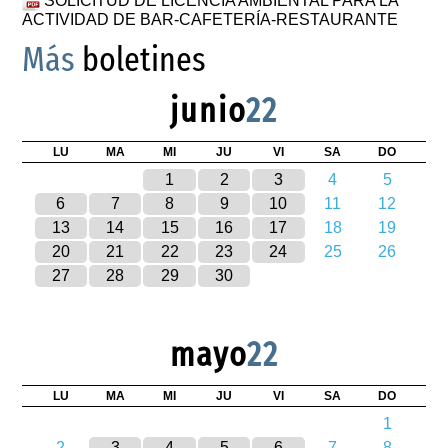
SOLICITUD DE LICENCIA AMBIENTAL PARA LA
ACTIVIDAD DE BAR-CAFETERÍA-RESTAURANTE
Más
boletines
junio
22
LU
MA
MI
JU
VI
SA
DO
1
2
3
4
5
6
7
8
9
10
11
12
13
14
15
16
17
18
19
20
21
22
23
24
25
26
27
28
29
30
mayo
22
LU
MA
MI
JU
VI
SA
DO
1
2
3
4
5
6
7
8