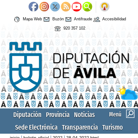
Mapa Web
Buzón
Antifraude
Accesibilidad
920 357 102
Diputación
Provincia
Noticias
Menú
Sede Electrónica
Transparencia
Turismo
|
|
|
inicio
boletin-oficial
2022
28-04-2022.html