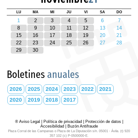
LU
MA
MI
JU
VI
SA
DO
1
2
3
4
5
6
7
8
9
10
11
12
13
14
15
16
17
18
19
20
21
22
23
24
25
26
27
28
29
30
Boletines
anuales
2026
2025
2024
2023
2022
2021
2020
2019
2018
2017
® Aviso Legal
|
Política de privacidad
|
Protección de datos
|
Accesibilidad
|
Buzón Antifraude
Plaza Corral de las Campanas o Plaza de La Diputación s/n. 05001 - Ávila. (t) 920
357 102 (c) P-0500000-E.