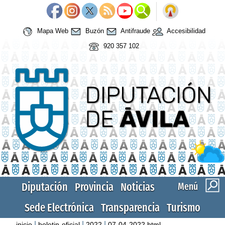
Mapa Web
Buzón
Antifraude
Accesibilidad
920 357 102
Diputación
Provincia
Noticias
Menú
Sede Electrónica
Transparencia
Turismo
|
|
|
inicio
boletin-oficial
2022
07-04-2022.html