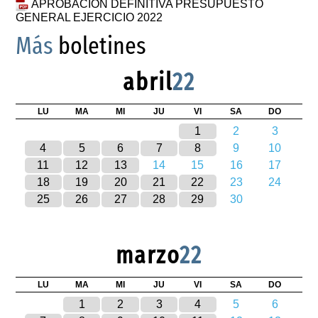
APROBACIÓN DEFINITIVA PRESUPUESTO
GENERAL EJERCICIO 2022
Más
boletines
abril
22
LU
MA
MI
JU
VI
SA
DO
1
2
3
4
5
6
7
8
9
10
11
12
13
14
15
16
17
18
19
20
21
22
23
24
25
26
27
28
29
30
marzo
22
LU
MA
MI
JU
VI
SA
DO
1
2
3
4
5
6