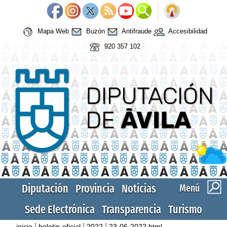
Mapa Web
Buzón
Antifraude
Accesibilidad
920 357 102
Diputación
Provincia
Noticias
Menú
Sede Electrónica
Transparencia
Turismo
|
|
|
inicio
boletin-oficial
2022
23-06-2022.html