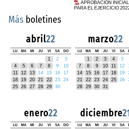
APROBACIÓN INICIA
PARA EL EJERCICIO 202
Más
boletines
abril
22
marzo
22
LU
MA
MI
JU
VI
SA
DO
LU
MA
MI
JU
VI
SA
1
2
3
1
2
3
4
5
4
5
6
7
8
9
10
7
8
9
10
11
12
11
12
13
14
15
16
17
14
15
16
17
18
19
18
19
20
21
22
23
24
21
22
23
24
25
26
25
26
27
28
29
30
28
29
30
31
enero
22
diciembre
2
LU
MA
MI
JU
VI
SA
DO
LU
MA
MI
JU
VI
SA