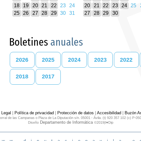
18
19
20
21
22
23
24
20
21
22
23
24
25
25
26
27
28
29
30
31
27
28
29
30
Boletines
anuales
2026
2025
2024
2023
2022
2018
2017
 Legal
|
Política de privacidad
|
Protección de datos
|
Accesibilidad
|
Buzón An
orral de las Campanas o Plaza de La Diputación s/n. 05001 - Ávila. (t) 920 357 102 (c) P-05
Departamento de Informática
Diseño
©2019|I♥Dip
www.diputacionavila.e