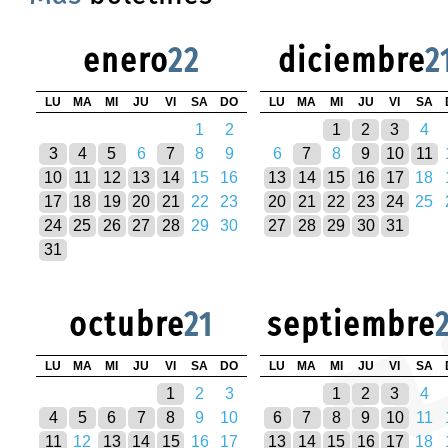
enero
22
diciembre
2
LU
MA
MI
JU
VI
SA
DO
LU
MA
MI
JU
VI
SA
1
2
1
2
3
4
3
4
5
6
7
8
9
6
7
8
9
10
11
10
11
12
13
14
15
16
13
14
15
16
17
18
17
18
19
20
21
22
23
20
21
22
23
24
25
24
25
26
27
28
29
30
27
28
29
30
31
31
octubre
21
septiembre
LU
MA
MI
JU
VI
SA
DO
LU
MA
MI
JU
VI
SA
1
2
3
1
2
3
4
4
5
6
7
8
9
10
6
7
8
9
10
11
11
12
13
14
15
16
17
13
14
15
16
17
18