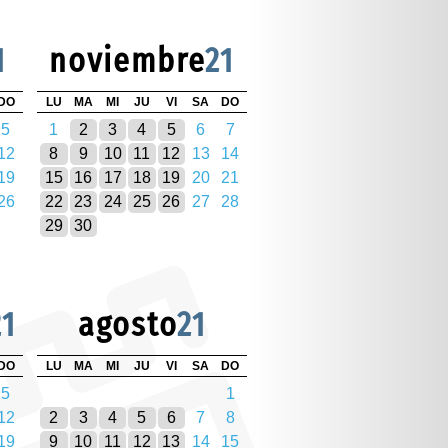
1
noviembre
21
DO
LU
MA
MI
JU
VI
SA
DO
5
1
2
3
4
5
6
7
12
8
9
10
11
12
13
14
19
15
16
17
18
19
20
21
26
22
23
24
25
26
27
28
29
30
21
agosto
21
DO
LU
MA
MI
JU
VI
SA
DO
5
1
12
2
3
4
5
6
7
8
19
9
10
11
12
13
14
15