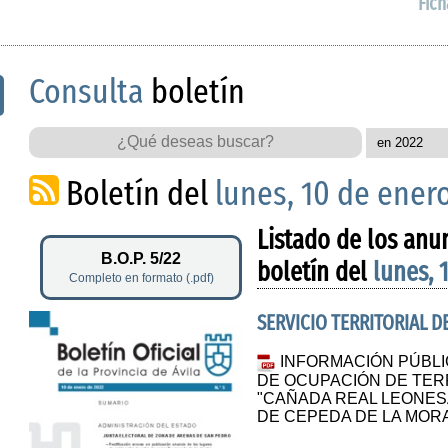
Fich
Consulta
boletín
Boletín del
lunes, 10 de ener
Listado de los anu
B.O.P. 5/22
boletín del
lunes, 
Completo en formato (.pdf)
SERVICIO TERRITORIAL 
INFORMACIÓN PÚBLIC
DE OCUPACIÓN DE TER
"CAÑADA REAL LEONESA
DE CEPEDA DE LA MORA