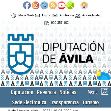
Mapa Web
Buzón
Antifraude
Accesibilidad
920 357 102
Diputación
Provincia
Noticias
Menú
Sede Electrónica
Transparencia
Turismo
|
|
|
inicio
boletin-oficial
2022
19-05-2022.html