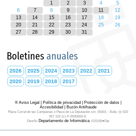
1
2
3
4
5
6
7
8
9
10
11
12
13
14
15
16
17
18
19
20
21
22
23
24
25
26
27
28
29
30
31
Boletines
anuales
2026
2025
2024
2023
2022
2021
2020
2019
2018
2017
® Aviso Legal
|
Política de privacidad
|
Protección de datos
|
Accesibilidad
|
Buzón Antifraude
Plaza Corral de las Campanas o Plaza de La Diputación s/n. 05001 - Ávila. (t) 920
357 102 (c) P-0500000-E.
Departamento de Informática
Diseño
©2019|I♥Dip