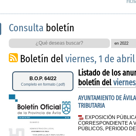
Fich
Consulta
boletín
Boletín del
viernes, 1 de abri
Listado de los anu
B.O.P. 64/22
boletín del
viernes
Completo en formato (.pdf)
AYUNTAMIENTO DE ÁVILA
TRIBUTARIA
EXPOSICIÓN PÚBLIC
CORRESPONDIENTE A V
PÚBLICOS, PERIODO D