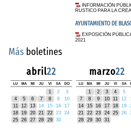
INFORMACIÓN PÚBLI
RUSTICO PARA LA CREA
AYUNTAMIENTO DE BLA
EXPOSICIÓN PÚBLIC
2021
Más
boletines
abril
22
marzo
22
LU
MA
MI
JU
VI
SA
DO
LU
MA
MI
JU
VI
SA
1
2
3
1
2
3
4
5
4
5
6
7
8
9
10
7
8
9
10
11
12
11
12
13
14
15
16
17
14
15
16
17
18
19
18
19
20
21
22
23
24
21
22
23
24
25
26
25
26
27
28
29
30
28
29
30
31