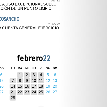
nº 667/22
CA USO EXCEPCIONAL SUELO
CIÓN DE UN PUNTO LIMPIO
SCOSANCHO
nº 665/22
A CUENTA GENERAL EJERCICIO
febrero
22
DO
LU
MA
MI
JU
VI
SA
DO
6
1
2
3
4
5
6
13
7
8
9
10
11
12
13
20
14
15
16
17
18
19
20
27
21
22
23
24
25
26
27
28