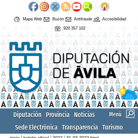
Mapa Web
Buzón
Antifraude
Accesibilidad
920 357 102
Diputación
Provincia
Noticias
Menú
Sede Electrónica
Transparencia
Turismo
|
|
|
inicio
boletin-oficial
2022
31-03-2022.html