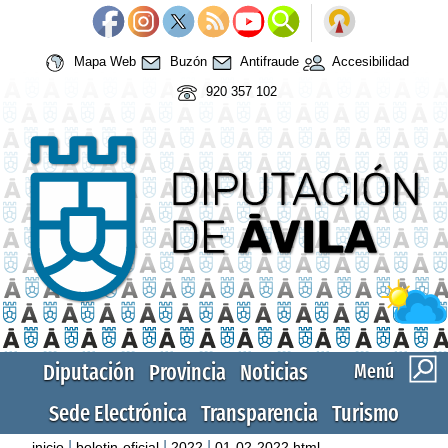
Mapa Web
Buzón
Antifraude
Accesibilidad
920 357 102
Diputación
Provincia
Noticias
Menú
Sede Electrónica
Transparencia
Turismo
|
|
|
inicio
boletin-oficial
2022
01-02-2022.html