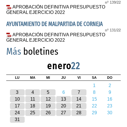
nº 139/22
APROBACIÓN DEFINITIVA PRESUPUESTO
GENERAL EJERCICIO 2022
AYUNTAMIENTO DE MALPARTIDA DE CORNEJA
nº 131/22
APROBACIÓN DEFINITIVA PRESUPUESTO
GENERAL EJERCICIO 2022
Más
boletines
enero
22
LU
MA
MI
JU
VI
SA
DO
1
2
3
4
5
6
7
8
9
10
11
12
13
14
15
16
17
18
19
20
21
22
23
24
25
26
27
28
29
30
31