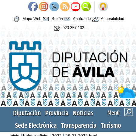
Mapa Web
Buzón
Antifraude
Accesibilidad
920 357 102
Diputación
Provincia
Noticias
Menú
Sede Electrónica
Transparencia
Turismo
|
|
|
inicio
boletin-oficial
2022
28-01-2022.html