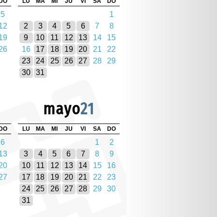
DO
LU
MA
MI
JU
VI
SA
DO
5
1
12
2
3
4
5
6
7
8
19
9
10
11
12
13
14
15
26
16
17
18
19
20
21
22
23
24
25
26
27
28
29
30
31
mayo
21
DO
LU
MA
MI
JU
VI
SA
DO
6
1
2
13
3
4
5
6
7
8
9
20
10
11
12
13
14
15
16
27
17
18
19
20
21
22
23
24
25
26
27
28
29
30
31