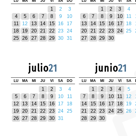
LU
MA
MI
JU
VI
SA
DO
LU
MA
MI
JU
VI
SA
1
2
3
1
2
3
4
4
5
6
7
8
9
10
6
7
8
9
10
11
11
12
13
14
15
16
17
13
14
15
16
17
18
18
19
20
21
22
23
24
20
21
22
23
24
25
25
26
27
28
29
30
31
27
28
29
30
julio
21
junio
21
LU
MA
MI
JU
VI
SA
DO
LU
MA
MI
JU
VI
SA
1
2
3
4
1
2
3
4
5
5
6
7
8
9
10
11
7
8
9
10
11
12
12
13
14
15
16
17
18
14
15
16
17
18
19
19
20
21
22
23
24
25
21
22
23
24
25
26
26
27
28
29
30
31
28
29
30