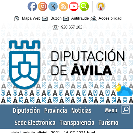
Mapa Web
Buzón
Antifraude
Accesibilidad
920 357 102
Diputación
Provincia
Noticias
Menú
Sede Electrónica
Transparencia
Turismo
|
|
|
inicio
boletin-oficial
2021
16-07-2021.html