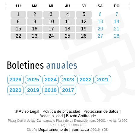
LU
MA
MI
JU
VI
SA
DO
1
2
3
4
5
6
7
8
9
10
11
12
13
14
15
16
17
18
19
20
21
22
23
24
25
26
27
28
Boletines
anuales
2026
2025
2024
2023
2022
2021
2020
2019
2018
2017
® Aviso Legal
|
Política de privacidad
|
Protección de datos
|
Accesibilidad
|
Buzón Antifraude
Plaza Corral de las Campanas o Plaza de La Diputación s/n. 05001 - Ávila. (t) 920
357 102 (c) P-0500000-E.
Departamento de Informática
Diseño
©2019|I♥Dip