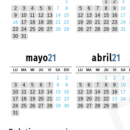
1
1
2
3
2
3
4
5
6
7
8
5
6
7
8
9
10
9
10
11
12
13
14
15
12
13
14
15
16
17
16
17
18
19
20
21
22
19
20
21
22
23
24
23
24
25
26
27
28
29
26
27
28
29
30
31
30
31
mayo
21
abril
21
LU
MA
MI
JU
VI
SA
DO
LU
MA
MI
JU
VI
SA
1
2
1
2
3
3
4
5
6
7
8
9
5
6
7
8
9
10
10
11
12
13
14
15
16
12
13
14
15
16
17
17
18
19
20
21
22
23
19
20
21
22
23
24
24
25
26
27
28
29
30
26
27
28
29
30
31