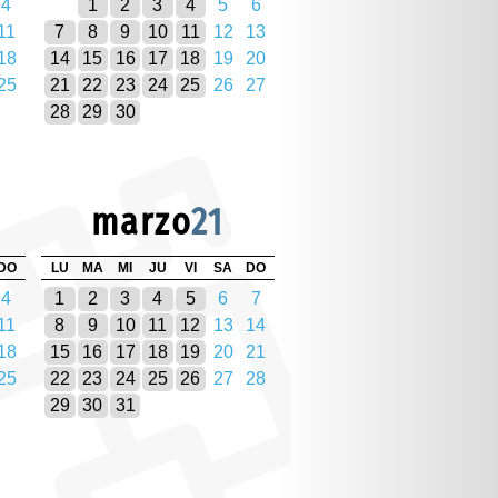
4
1
2
3
4
5
6
11
7
8
9
10
11
12
13
18
14
15
16
17
18
19
20
25
21
22
23
24
25
26
27
28
29
30
marzo
21
DO
LU
MA
MI
JU
VI
SA
DO
4
1
2
3
4
5
6
7
11
8
9
10
11
12
13
14
18
15
16
17
18
19
20
21
25
22
23
24
25
26
27
28
29
30
31