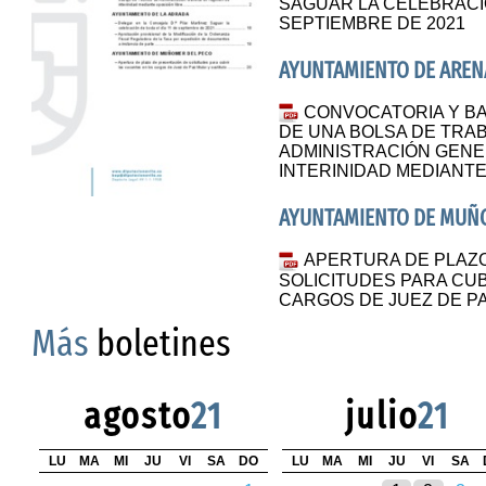
SAGUAR LA CELEBRACIÓ
SEPTIEMBRE DE 2021
AYUNTAMIENTO DE AREN
CONVOCATORIA Y BA
DE UNA BOLSA DE TRA
ADMINISTRACIÓN GENE
INTERINIDAD MEDIANTE
AYUNTAMIENTO DE MUÑ
APERTURA DE PLAZ
SOLICITUDES PARA CU
CARGOS DE JUEZ DE PA
Más
boletines
agosto
21
julio
21
LU
MA
MI
JU
VI
SA
DO
LU
MA
MI
JU
VI
SA