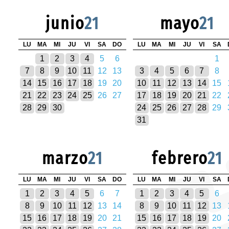
junio
21
mayo
21
LU
MA
MI
JU
VI
SA
DO
LU
MA
MI
JU
VI
SA
1
2
3
4
5
6
1
7
8
9
10
11
12
13
3
4
5
6
7
8
14
15
16
17
18
19
20
10
11
12
13
14
15
21
22
23
24
25
26
27
17
18
19
20
21
22
28
29
30
24
25
26
27
28
29
31
marzo
21
febrero
21
LU
MA
MI
JU
VI
SA
DO
LU
MA
MI
JU
VI
SA
1
2
3
4
5
6
7
1
2
3
4
5
6
8
9
10
11
12
13
14
8
9
10
11
12
13
15
16
17
18
19
20
21
15
16
17
18
19
20