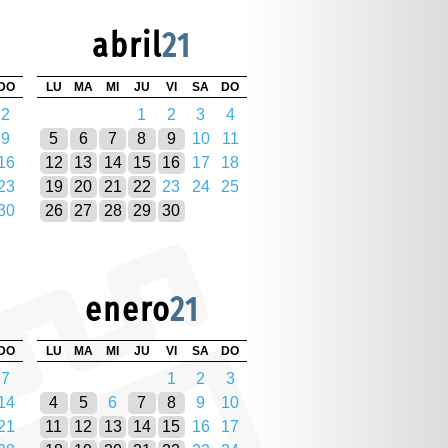
abril
21
DO
LU
MA
MI
JU
VI
SA
DO
2
1
2
3
4
9
5
6
7
8
9
10
11
16
12
13
14
15
16
17
18
23
19
20
21
22
23
24
25
30
26
27
28
29
30
enero
21
DO
LU
MA
MI
JU
VI
SA
DO
7
1
2
3
14
4
5
6
7
8
9
10
21
11
12
13
14
15
16
17