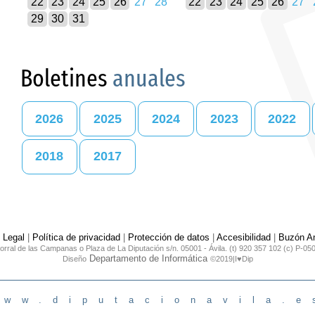
22
23
24
25
26
27
28
22
23
24
25
26
27
29
30
31
Boletines
anuales
2026
2025
2024
2023
2022
2018
2017
 Legal
|
Política de privacidad
|
Protección de datos
|
Accesibilidad
|
Buzón An
orral de las Campanas o Plaza de La Diputación s/n. 05001 - Ávila. (t) 920 357 102 (c) P-05
Departamento de Informática
Diseño
©2019|I♥Dip
www.diputacionavila.e