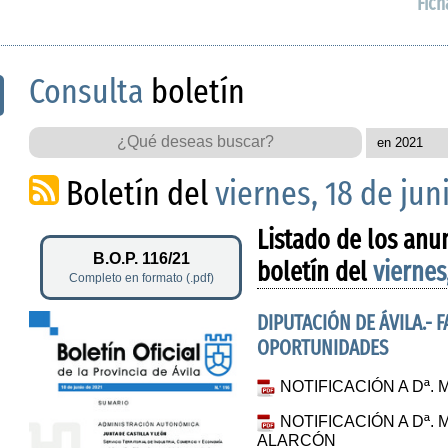
Fich
Consulta
boletín
Boletín del
viernes, 18 de jun
Listado de los anu
B.O.P. 116/21
boletín del
viernes
Completo en formato (.pdf)
DIPUTACIÓN DE ÁVILA.- 
OPORTUNIDADES
NOTIFICACIÓN A Dª
NOTIFICACIÓN A Dª.
ALARCÓN