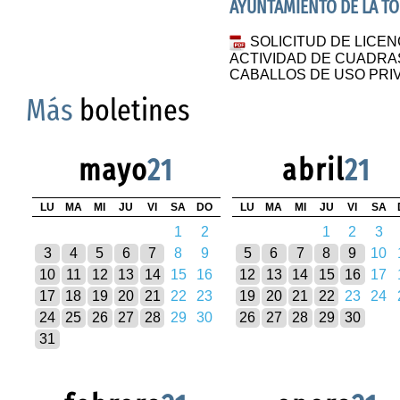
AYUNTAMIENTO DE LA T
SOLICITUD DE LICEN
ACTIVIDAD DE CUADRA
CABALLOS DE USO PRI
Más
boletines
mayo
21
abril
21
LU
MA
MI
JU
VI
SA
DO
LU
MA
MI
JU
VI
SA
1
2
1
2
3
3
4
5
6
7
8
9
5
6
7
8
9
10
10
11
12
13
14
15
16
12
13
14
15
16
17
17
18
19
20
21
22
23
19
20
21
22
23
24
24
25
26
27
28
29
30
26
27
28
29
30
31