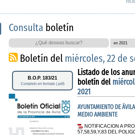
Fich
Consulta
boletín
Boletín del
miércoles, 22 de 
Listado de los anu
B.O.P. 183/21
boletín del
miércol
Completo en formato (.pdf)
2021
AYUNTAMIENTO DE ÁVILA
MEDIO AMBIENTE
NOTIFICACION A PR
57,58,59,Y,83 DEL POL