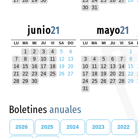
27
28
29
30
23
24
25
26
27
28
30
31
junio
21
mayo
21
LU
MA
MI
JU
VI
SA
DO
LU
MA
MI
JU
VI
SA
1
2
3
4
5
6
1
7
8
9
10
11
12
13
3
4
5
6
7
8
14
15
16
17
18
19
20
10
11
12
13
14
15
21
22
23
24
25
26
27
17
18
19
20
21
22
28
29
30
24
25
26
27
28
29
31
Boletines
anuales
2026
2025
2024
2023
2022