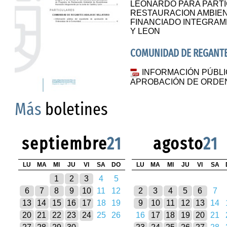
LEONARDO PARA PARTI
RESTAURACION AMBIE
FINANCIADO INTEGRAM
Y LEON
COMUNIDAD DE REGANTES
INFORMACIÓN PÚBLI
APROBACIÓN DE ORDE
Más
boletines
septiembre
21
agosto
21
LU
MA
MI
JU
VI
SA
DO
LU
MA
MI
JU
VI
SA
1
2
3
4
5
6
7
8
9
10
11
12
2
3
4
5
6
7
13
14
15
16
17
18
19
9
10
11
12
13
14
20
21
22
23
24
25
26
16
17
18
19
20
21