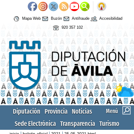
Mapa Web
Buzón
Antifraude
Accesibilidad
920 357 102
Diputación
Provincia
Noticias
Menú
Sede Electrónica
Transparencia
Turismo
|
|
|
inicio
boletin-oficial
2021
25-05-2021.html