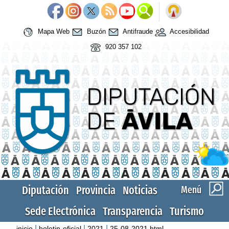
Mapa Web
Buzón
Antifraude
Accesibilidad
920 357 102
Diputación
Provincia
Noticias
Menú
Sede Electrónica
Transparencia
Turismo
|
|
|
inicio
boletin-oficial
2021
25-08-2021.html