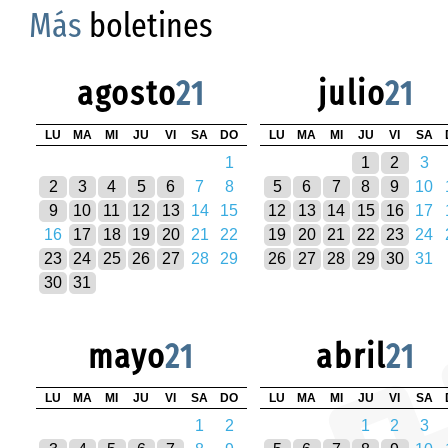
Más
boletines
agosto
21
julio
21
LU
MA
MI
JU
VI
SA
DO
LU
MA
MI
JU
VI
SA
1
1
2
3
2
3
4
5
6
7
8
5
6
7
8
9
10
9
10
11
12
13
14
15
12
13
14
15
16
17
16
17
18
19
20
21
22
19
20
21
22
23
24
23
24
25
26
27
28
29
26
27
28
29
30
31
30
31
mayo
21
abril
21
LU
MA
MI
JU
VI
SA
DO
LU
MA
MI
JU
VI
SA
1
2
1
2
3