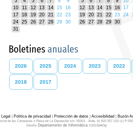
3
4
5
6
7
8
9
5
6
7
8
9
10
10
11
12
13
14
15
16
12
13
14
15
16
17
17
18
19
20
21
22
23
19
20
21
22
23
24
24
25
26
27
28
29
30
26
27
28
29
30
31
Boletines
anuales
2026
2025
2024
2023
2022
2018
2017
 Legal
|
Política de privacidad
|
Protección de datos
|
Accesibilidad
|
Buzón An
orral de las Campanas o Plaza de La Diputación s/n. 05001 - Ávila. (t) 920 357 102 (c) P-05
Departamento de Informática
Diseño
©2019|I♥Dip