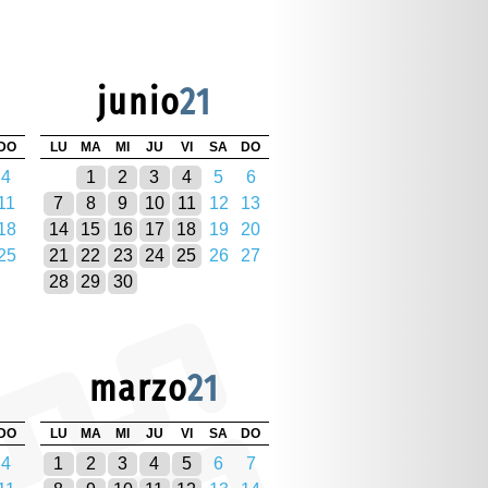
junio
21
DO
LU
MA
MI
JU
VI
SA
DO
4
1
2
3
4
5
6
11
7
8
9
10
11
12
13
18
14
15
16
17
18
19
20
25
21
22
23
24
25
26
27
28
29
30
marzo
21
DO
LU
MA
MI
JU
VI
SA
DO
4
1
2
3
4
5
6
7