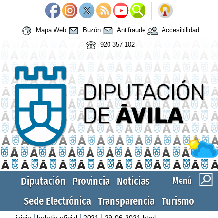
Mapa Web
Buzón
Antifraude
Accesibilidad
920 357 102
Diputación
Provincia
Noticias
Menú
Sede Electrónica
Transparencia
Turismo
|
|
|
inicio
boletin-oficial
2021
29-06-2021.html