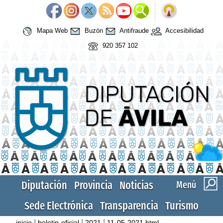
Mapa Web
Buzón
Antifraude
Accesibilidad
920 357 102
Diputación
Provincia
Noticias
Menú
Sede Electrónica
Transparencia
Turismo
|
|
|
inicio
boletin-oficial
2021
11-05-2021.html