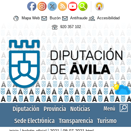
Mapa Web
Buzón
Antifraude
Accesibilidad
920 357 102
Diputación
Provincia
Noticias
Menú
Sede Electrónica
Transparencia
Turismo
|
|
|
inicio
boletin-oficial
2021
09-07-2021.html