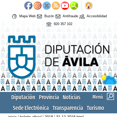
Mapa Web
Buzón
Antifraude
Accesibilidad
920 357 102
Diputación
Provincia
Noticias
Menú
Sede Electrónica
Transparencia
Turismo
|
|
|
inicio
boletin-oficial
2018
31-12-2018.html