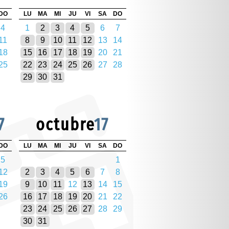
DO
LU
MA
MI
JU
VI
SA
DO
4
1
2
3
4
5
6
7
11
8
9
10
11
12
13
14
18
15
16
17
18
19
20
21
25
22
23
24
25
26
27
28
29
30
31
7
octubre
17
DO
LU
MA
MI
JU
VI
SA
DO
5
1
12
2
3
4
5
6
7
8
19
9
10
11
12
13
14
15
26
16
17
18
19
20
21
22
23
24
25
26
27
28
29
30
31