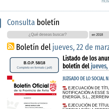
Fich
Consulta
boletín
Boletín del
jueves, 22 de mar
Listado de los anu
B.O.P. 58/18
boletín del
jueves,
Completo en formato (.pdf)
JUZGADO DE LO SOCIAL N.
EJECUACIÓN DE TÍTU
NOTIFICACIÓN A ESSE 
ENERGÍA, S.L., 2ERREIN
EJECUCIÓN DE TÍTUL