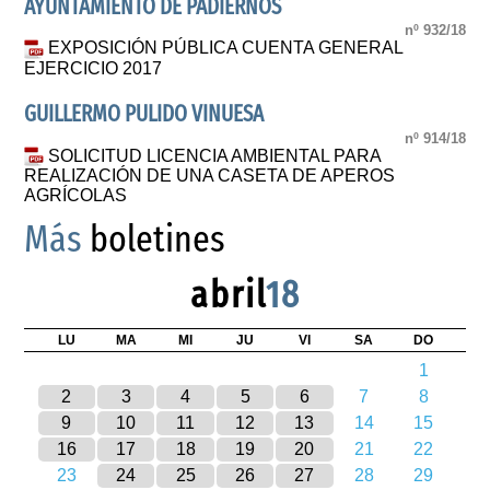
AYUNTAMIENTO DE PADIERNOS
nº 932/18
EXPOSICIÓN PÚBLICA CUENTA GENERAL
EJERCICIO 2017
GUILLERMO PULIDO VINUESA
nº 914/18
SOLICITUD LICENCIA AMBIENTAL PARA
REALIZACIÓN DE UNA CASETA DE APEROS
AGRÍCOLAS
Más
boletines
abril
18
LU
MA
MI
JU
VI
SA
DO
1
2
3
4
5
6
7
8
9
10
11
12
13
14
15
16
17
18
19
20
21
22
23
24
25
26
27
28
29