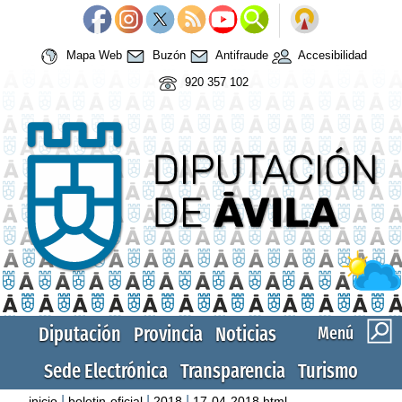
Mapa Web
Buzón
Antifraude
Accesibilidad
920 357 102
Diputación
Provincia
Noticias
Menú
Sede Electrónica
Transparencia
Turismo
|
|
|
inicio
boletin-oficial
2018
17-04-2018.html