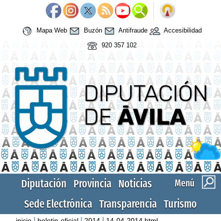
Mapa Web
Buzón
Antifraude
Accesibilidad
920 357 102
Diputación
Provincia
Noticias
Menú
Sede Electrónica
Transparencia
Turismo
|
|
|
inicio
boletin-oficial
2014
14-04-2014.html