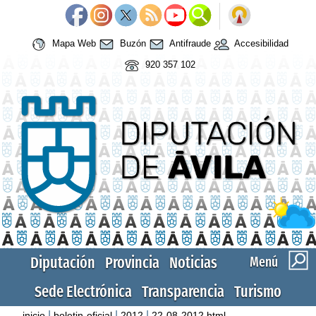
Mapa Web
Buzón
Antifraude
Accesibilidad
920 357 102
Diputación
Provincia
Noticias
Menú
Sede Electrónica
Transparencia
Turismo
|
|
|
inicio
boletin-oficial
2012
22-08-2012.html