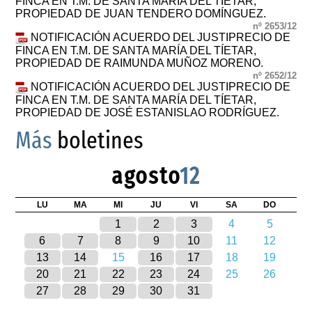
FINCA EN T.M. DE SANTA MARÍA DEL TÍETAR,
PROPIEDAD DE JUAN TENDERO DOMÍNGUEZ.
nº 2653/12
NOTIFICACIÓN ACUERDO DEL JUSTIPRECIO DE
FINCA EN T.M. DE SANTA MARÍA DEL TÍETAR,
PROPIEDAD DE RAIMUNDA MUÑOZ MORENO.
nº 2652/12
NOTIFICACIÓN ACUERDO DEL JUSTIPRECIO DE
FINCA EN T.M. DE SANTA MARÍA DEL TÍETAR,
PROPIEDAD DE JOSÉ ESTANISLAO RODRÍGUEZ.
Más
boletines
agosto
12
LU
MA
MI
JU
VI
SA
DO
1
2
3
4
5
6
7
8
9
10
11
12
13
14
15
16
17
18
19
20
21
22
23
24
25
26
27
28
29
30
31