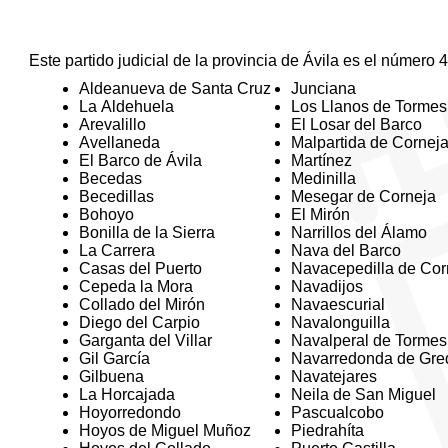
Este partido judicial de la provincia de Ávila es el número 4
Aldeanueva de Santa Cruz
Junciana
La Aldehuela
Los Llanos de Tormes
Arevalillo
El Losar del Barco
Avellaneda
Malpartida de Cornej
El Barco de Ávila
Martínez
Becedas
Medinilla
Becedillas
Mesegar de Corneja
Bohoyo
El Mirón
Bonilla de la Sierra
Narrillos del Álamo
La Carrera
Nava del Barco
Casas del Puerto
Navacepedilla de Cor
Cepeda la Mora
Navadijos
Collado del Mirón
Navaescurial
Diego del Carpio
Navalonguilla
Garganta del Villar
Navalperal de Tormes
Gil García
Navarredonda de Gre
Gilbuena
Navatejares
La Horcajada
Neila de San Miguel
Hoyorredondo
Pascualcobo
Hoyos de Miguel Muñoz
Piedrahíta