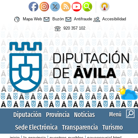
Mapa Web
Buzón
Antifraude
Accesibilidad
920 357 102
Diputación
Provincia
Noticias
Menú
Sede Electrónica
Transparencia
Turismo
|
|
|
inicio
la-provincia
nuestros-pueblos
navaescurial.html