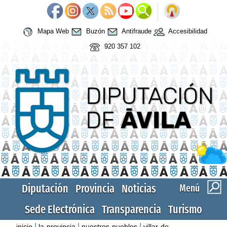
Mapa Web
Buzón
Antifraude
Accesibilidad
920 357 102
Diputación
Provincia
Noticias
Menú
Sede Electrónica
Transparencia
Turismo
|
|
|
inicio
la-provincia
nuestros-pueblos
villar-de-