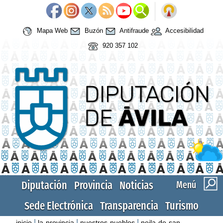
Mapa Web
Buzón
Antifraude
Accesibilidad
920 357 102
Diputación
Provincia
Noticias
Menú
Sede Electrónica
Transparencia
Turismo
|
|
|
inicio
la-provincia
nuestros-pueblos
neila-de-san-