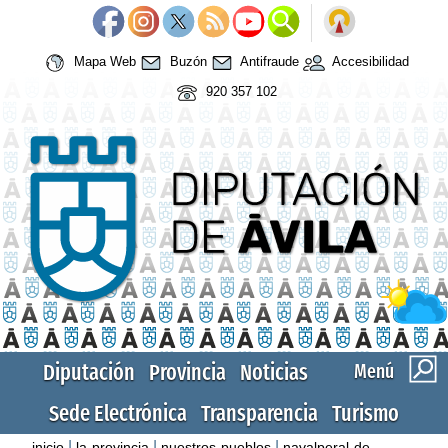
Mapa Web
Buzón
Antifraude
Accesibilidad
920 357 102
Diputación
Provincia
Noticias
Menú
Sede Electrónica
Transparencia
Turismo
|
|
|
inicio
la-provincia
nuestros-pueblos
navalperal-de-