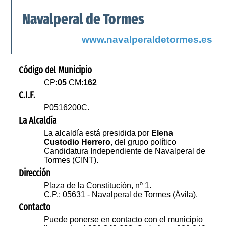
Navalperal de Tormes
www.navalperaldetormes.es
Código del Municipio
CP:
05
CM:
162
C.I.F.
P0516200C.
La Alcaldía
La alcaldía está presidida por
Elena
Custodio Herrero
, del grupo político
Candidatura Independiente de Navalperal de
Tormes (CINT).
Dirección
Plaza de la Constitución, nº 1.
C.P.: 05631 - Navalperal de Tormes (Ávila).
Contacto
Puede ponerse en contacto con el municipio