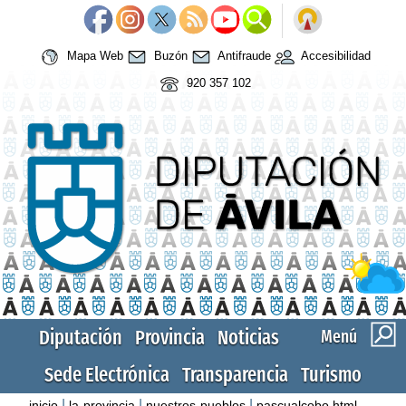
Mapa Web
Buzón
Antifraude
Accesibilidad
920 357 102
Diputación
Provincia
Noticias
Menú
Sede Electrónica
Transparencia
Turismo
|
|
|
inicio
la-provincia
nuestros-pueblos
pascualcobo.html