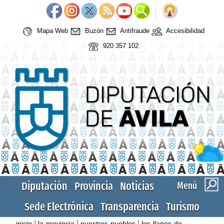
Mapa Web
Buzón
Antifraude
Accesibilidad
920 357 102
Diputación
Provincia
Noticias
Menú
Sede Electrónica
Transparencia
Turismo
|
|
|
inicio
la-provincia
nuestros-pueblos
los-llanos-de-