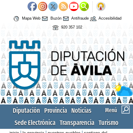
Mapa Web
Buzón
Antifraude
Accesibilidad
920 357 102
Diputación
Provincia
Noticias
Menú
Sede Electrónica
Transparencia
Turismo
|
|
|
inicio
la-provincia
nuestros-pueblos
santiago-del-