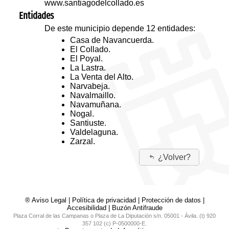
www.santiagodelcollado.es
Entidades
De este municipio depende 12 entidades:
Casa de Navancuerda.
El Collado.
El Poyal.
La Lastra.
La Venta del Alto.
Narvabeja.
Navalmaillo.
Navamuñana.
Nogal.
Santiuste.
Valdelaguna.
Zarzal.
¿Volver?
® Aviso Legal
|
Política de privacidad
|
Protección de datos
|
Accesibilidad
|
Buzón Antifraude
Plaza Corral de las Campanas o Plaza de La Diputación s/n. 05001 - Ávila. (t) 920
357 102 (c) P-0500000-E.