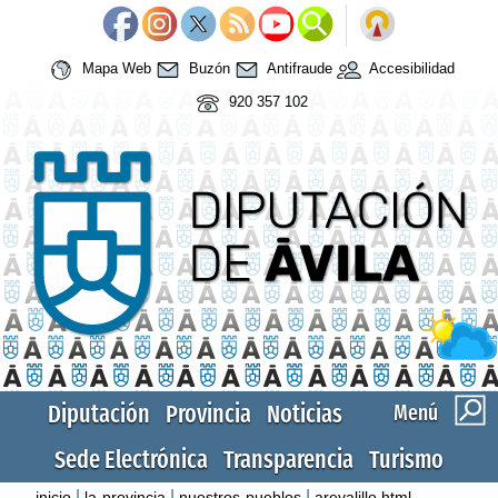
Mapa Web
Buzón
Antifraude
Accesibilidad
920 357 102
Diputación
Provincia
Noticias
Menú
Sede Electrónica
Transparencia
Turismo
|
|
|
inicio
la-provincia
nuestros-pueblos
arevalillo.html