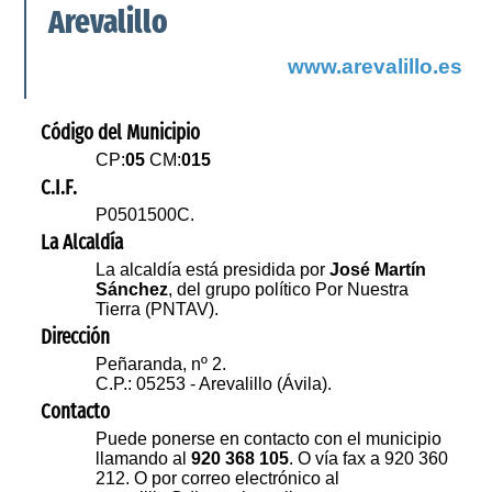
Arevalillo
www.arevalillo.es
Código del Municipio
CP:
05
CM:
015
C.I.F.
P0501500C.
La Alcaldía
La alcaldía está presidida por
José Martín
Sánchez
, del grupo político Por Nuestra
Tierra (PNTAV).
Dirección
Peñaranda, nº 2.
C.P.: 05253 - Arevalillo (Ávila).
Contacto
Puede ponerse en contacto con el municipio
llamando al
920 368 105
. O vía fax a 920 360
212. O por correo electrónico al