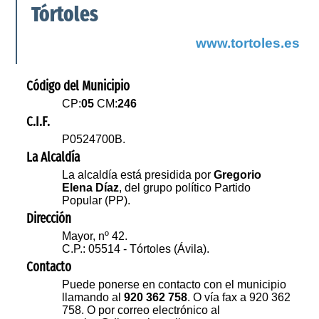
Tórtoles
www.tortoles.es
Código del Municipio
CP:
05
CM:
246
C.I.F.
P0524700B.
La Alcaldía
La alcaldía está presidida por
Gregorio
Elena Díaz
, del grupo político Partido
Popular (PP).
Dirección
Mayor, nº 42.
C.P.: 05514 - Tórtoles (Ávila).
Contacto
Puede ponerse en contacto con el municipio
llamando al
920 362 758
. O vía fax a 920 362
758. O por correo electrónico al