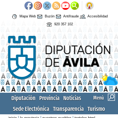
Mapa Web
Buzón
Antifraude
Accesibilidad
920 357 102
Diputación
Provincia
Noticias
Menú
Sede Electrónica
Transparencia
Turismo
|
|
|
inicio
la-provincia
nuestros-pueblos
tortoles.html