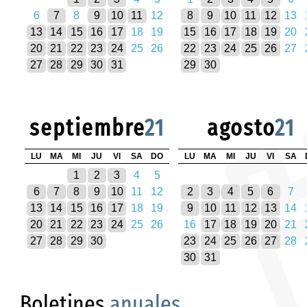
6
7
8
9
10
11
12
8
9
10
11
12
13
13
14
15
16
17
18
19
15
16
17
18
19
20
20
21
22
23
24
25
26
22
23
24
25
26
27
27
28
29
30
31
29
30
septiembre
21
agosto
21
LU
MA
MI
JU
VI
SA
DO
LU
MA
MI
JU
VI
SA
1
2
3
4
5
6
7
8
9
10
11
12
2
3
4
5
6
7
13
14
15
16
17
18
19
9
10
11
12
13
14
20
21
22
23
24
25
26
16
17
18
19
20
21
27
28
29
30
23
24
25
26
27
28
30
31
Boletines
anuales