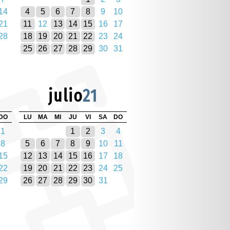
14
4
5
6
7
8
9
10
21
11
12
13
14
15
16
17
28
18
19
20
21
22
23
24
25
26
27
28
29
30
31
julio
21
DO
LU
MA
MI
JU
VI
SA
DO
1
1
2
3
4
8
5
6
7
8
9
10
11
15
12
13
14
15
16
17
18
22
19
20
21
22
23
24
25
29
26
27
28
29
30
31