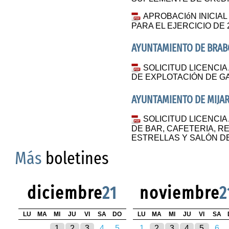
APROBACIóN INICIA
PARA EL EJERCICIO DE 
AYUNTAMIENTO DE BRAB
SOLICITUD LICENCIA
DE EXPLOTACIÓN DE 
AYUNTAMIENTO DE MIJA
SOLICITUD LICENCIA
DE BAR, CAFETERIA, R
ESTRELLAS Y SALÓN 
Más
boletines
diciembre
21
noviembre
2
LU
MA
MI
JU
VI
SA
DO
LU
MA
MI
JU
VI
SA
1
2
3
4
5
1
2
3
4
5
6