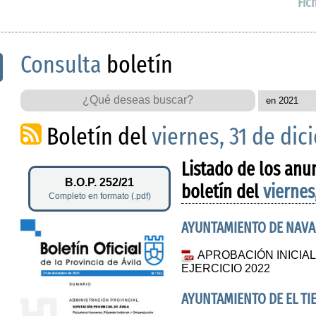
Fic
Consulta
boletín
Boletín del
viernes, 31 de di
Listado de los anu
B.O.P. 252/21
boletín del
viernes
Completo en formato (.pdf)
AYUNTAMIENTO DE NAV
APROBACIÓN INICI
EJERCICIO 2022
AYUNTAMIENTO DE EL TI