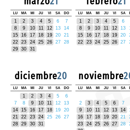
marzo
21
febrero
21
LU
MA
MI
JU
VI
SA
DO
LU
MA
MI
JU
VI
SA
1
2
3
4
5
6
7
1
2
3
4
5
6
8
9
10
11
12
13
14
8
9
10
11
12
13
15
16
17
18
19
20
21
15
16
17
18
19
20
22
23
24
25
26
27
28
22
23
24
25
26
27
29
30
31
diciembre
20
noviembre
2
LU
MA
MI
JU
VI
SA
DO
LU
MA
MI
JU
VI
SA
1
2
3
4
5
6
7
8
9
10
11
12
13
2
3
4
5
6
7
14
15
16
17
18
19
20
9
10
11
12
13
14
21
22
23
24
25
26
27
16
17
18
19
20
21
28
29
30
31
23
24
25
26
27
28