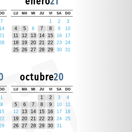
enero
21
DO
LU
MA
MI
JU
VI
SA
DO
7
1
2
3
14
4
5
6
7
8
9
10
21
11
12
13
14
15
16
17
28
18
19
20
21
22
23
24
25
26
27
28
29
30
31
0
octubre
20
DO
LU
MA
MI
JU
VI
SA
DO
1
1
2
3
4
8
5
6
7
8
9
10
11
15
12
13
14
15
16
17
18
22
19
20
21
22
23
24
25
29
26
27
28
29
30
31