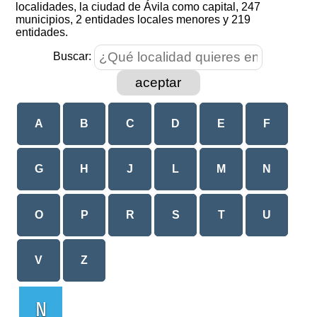
localidades, la ciudad de Ávila como capital, 247
municipios, 2 entidades locales menores y 219
entidades.
Buscar:
aceptar
A
B
C
D
E
F
G
H
J
L
M
N
O
P
R
S
T
U
V
Z
N