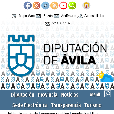
Mapa Web
Buzón
Antifraude
Accesibilidad
920 357 102
Diputación
Provincia
Noticias
Menú
Sede Electrónica
Transparencia
Turismo
|
|
|
|
inicio
la-provincia
nuestros-pueblos
municipios
lista-