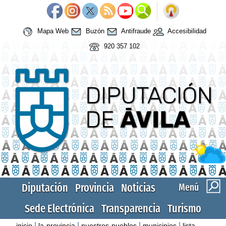
Mapa Web
Buzón
Antifraude
Accesibilidad
920 357 102
Diputación
Provincia
Noticias
Menú
Sede Electrónica
Transparencia
Turismo
|
|
|
|
inicio
la-provincia
nuestros-pueblos
municipios
lista-