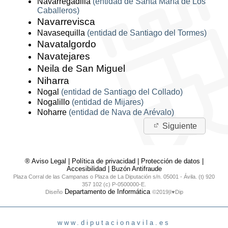
Navarregadilla
(entidad de Santa María de Los
Caballeros)
Navarrevisca
Navasequilla
(entidad de Santiago del Tormes)
Navatalgordo
Navatejares
Neila de San Miguel
Niharra
Nogal
(entidad de Santiago del Collado)
Nogalillo
(entidad de Mijares)
Noharre
(entidad de Nava de Arévalo)
Siguiente
® Aviso Legal
|
Política de privacidad
|
Protección de datos
|
Accesibilidad
|
Buzón Antifraude
Plaza Corral de las Campanas o Plaza de La Diputación s/n. 05001 - Ávila. (t) 920
357 102 (c) P-0500000-E.
Departamento de Informática
Diseño
©2019|I♥Dip
www.diputacionavila.es