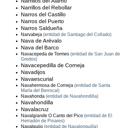
Narrillos del Álamo
Narrillos del Rebollar
Narros del Castillo
Narros del Puerto
Narros Saldueña
Narvabeja
(entidad de Santiago del Collado)
Nava de Arévalo
Nava del Barco
Navacepeda de Tormes
(entidad de San Juan de
Gredos)
Navacepedilla de Corneja
Navadijos
Navaescurial
Navahermosa de Corneja
(entidad de Santa
María del Berrocal)
Navahonda
(entidad de Navahondilla)
Navahondilla
Navalacruz
Navalgrande O Canto del Pico
(entidad de El
Herradón de Pinares)
Navalguijo
(entidad de Navalonguilla)