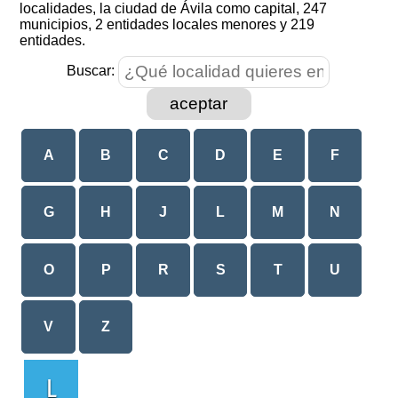
localidades, la ciudad de Ávila como capital, 247
municipios, 2 entidades locales menores y 219
entidades.
Buscar:
aceptar
A
B
C
D
E
F
G
H
J
L
M
N
O
P
R
S
T
U
V
Z
L