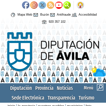
Mapa Web
Buzón
Antifraude
Accesibilidad
920 357 102
Diputación
Provincia
Noticias
Menú
Sede Electrónica
Transparencia
Turismo
|
|
|
|
inicio
la-provincia
nuestros-pueblos
municipios
lista-