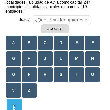
localidades, la ciudad de Ávila como capital, 247
municipios, 2 entidades locales menores y 219
entidades.
Buscar:
aceptar
A
B
C
D
E
F
G
H
J
L
M
N
O
P
R
S
T
U
V
Z
E