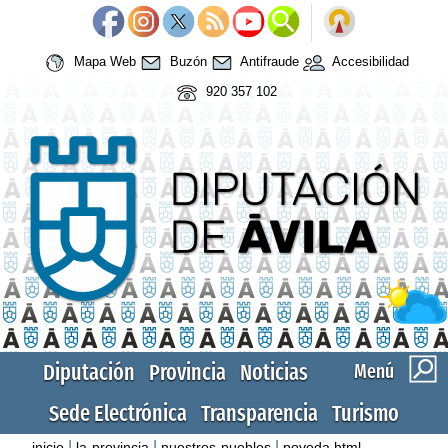
Mapa Web
Buzón
Antifraude
Accesibilidad
920 357 102
Diputación
Provincia
Noticias
Menú
Sede Electrónica
Transparencia
Turismo
|
|
|
inicio
la-provincia
nuestros-pueblos
poveda.html