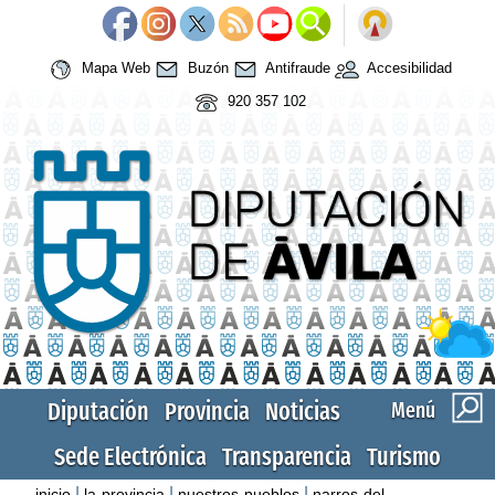
Mapa Web
Buzón
Antifraude
Accesibilidad
920 357 102
Diputación
Provincia
Noticias
Menú
Sede Electrónica
Transparencia
Turismo
|
|
|
inicio
la-provincia
nuestros-pueblos
narros-del-