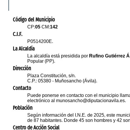
Código del Municipio
CP:
05
CM:
142
C.I.F.
P0514200E.
La Alcaldía
La alcaldía está presidida por
Rufino Gutiérrez 
Popular (PP).
Dirección
Plaza Constitución, s/n.
C.P.: 05380 - Muñosancho (Ávila).
Contacto
Puede ponerse en contacto con el municipio llam
electrónico al munosancho@diputacionavila.es.
Población
Según información del I.N.E. de 2025, este munici
de 87 habitantes. Donde 45 son hombres y 42 son
Centro de Acción Social