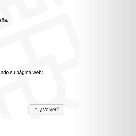
aña.
tando su página web:
¿Volver?