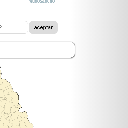
Muñosancho
aceptar