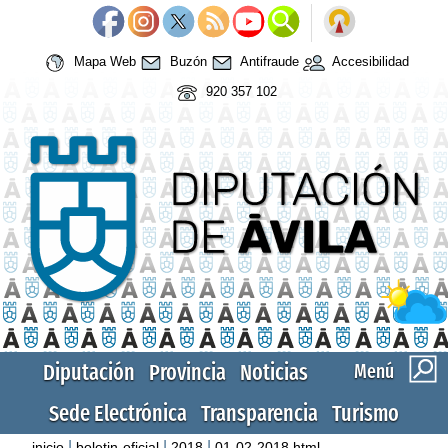
Mapa Web
Buzón
Antifraude
Accesibilidad
920 357 102
Diputación
Provincia
Noticias
Menú
Sede Electrónica
Transparencia
Turismo
|
|
|
inicio
boletin-oficial
2018
01-02-2018.html