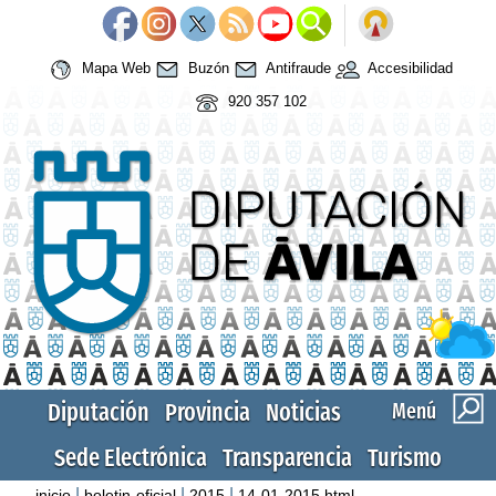
Mapa Web
Buzón
Antifraude
Accesibilidad
920 357 102
Diputación
Provincia
Noticias
Menú
Sede Electrónica
Transparencia
Turismo
|
|
|
inicio
boletin-oficial
2015
14-01-2015.html